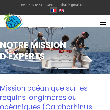
(954) 439-6458
HOPcontacthaiti@gmail.com
NOTRE MISSION
D'EXPERTS
Mission océanique sur les
requins longimares ou
océaniques (Carcharhinus